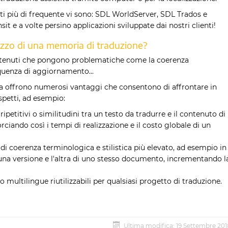
zati più di frequente vi sono: SDL WorldServer, SDL Trados e
it e a volte persino applicazioni sviluppate dai nostri clienti!
ilizzo di una memoria di traduzione?
ntenuti che pongono problematiche come la coerenza
requenza di aggiornamento...
ita offrono numerosi vantaggi che consentono di affrontare in
spetti, ad esempio:
ipetitivi o similitudini tra un testo da tradurre e il contenuto di
iando così i tempi di realizzazione e il costo globale di un
 di coerenza terminologica e stilistica più elevato, ad esempio in
 una versione e l'altra di uno stesso documento, incrementando l
o multilingue riutilizzabili per qualsiasi progetto di traduzione.
Ultima modifica: 19 Settembre 201