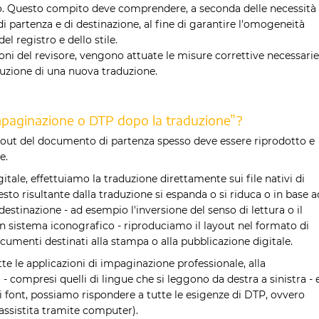
po. Questo compito deve comprendere, a seconda delle necessità
 di partenza e di destinazione, al fine di garantire l'omogeneità
l registro e dello stile.
i del revisore, vengono attuate le misure correttive necessarie
uzione di una nuova traduzione.
“impaginazione o DTP dopo la traduzione”?
ayout del documento di partenza spesso deve essere riprodotto e
e.
ale, effettuiamo la traduzione direttamente sui file nativi di
esto risultante dalla traduzione si espanda o si riduca o in base a
 destinazione - ad esempio l'inversione del senso di lettura o il
n sistema iconografico - riproduciamo il layout nel formato di
ocumenti destinati alla stampa o alla pubblicazione digitale.
te le applicazioni di impaginazione professionale, alla
o - compresi quelli di lingue che si leggono da destra a sinistra - 
 di font, possiamo rispondere a tutte le esigenze di DTP, ovvero
assistita tramite computer).