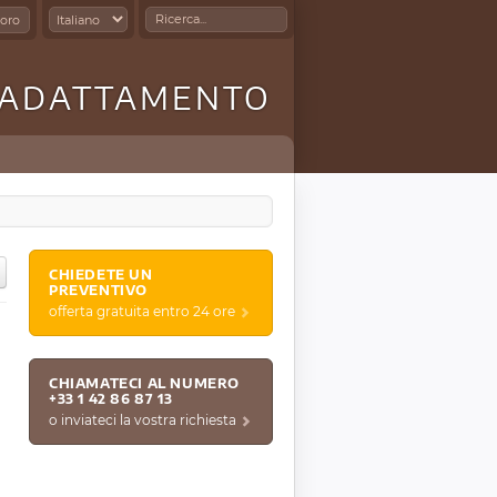
Cerca...
voro
| ADATTAMENTO
CHIEDETE UN
PREVENTIVO
offerta gratuita entro 24 ore
CHIAMATECI AL NUMERO
+33 1 42 86 87 13
o inviateci la vostra richiesta