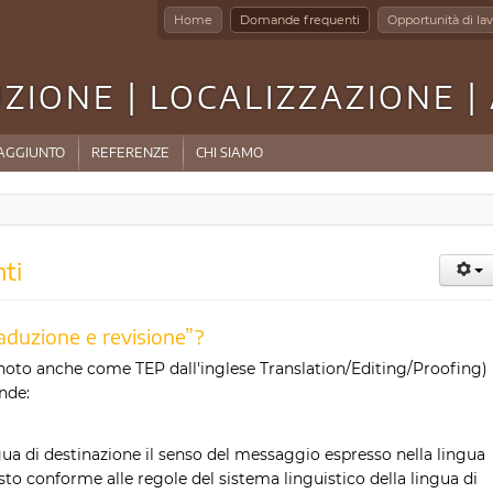
Home
Domande frequenti
Opportunità di la
ZIONE | LOCALIZZAZIONE 
AGGIUNTO
REFERENZE
CHI SIAMO
ti
traduzione e revisione”?
” (noto anche come TEP dall'inglese Translation/Editing/Proofing)
nde:
ngua di destinazione il senso del messaggio espresso nella lingua
sto conforme alle regole del sistema linguistico della lingua di