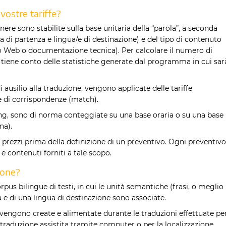
 vostre tariffe?
nere sono stabilite sulla base unitaria della “parola”, a seconda
a di partenza e lingua/e di destinazione) e del tipo di contenuto
o Web o documentazione tecnica). Per calcolare il numero di
o si tiene conto delle statistiche generate dal programma in cui sar
ausilio alla traduzione, vengono applicate delle tariffe
e di corrispondenze (match).
sting, sono di norma conteggiate su una base oraria o su una base
na).
 prezzi prima della definizione di un preventivo. Ogni preventivo
 e contenuti forniti a tale scopo.
ione?
us bilingue di testi, in cui le unità semantiche (frasi, o meglio
 e di una lingua di destinazione sono associate.
 vengono create e alimentate durante le traduzioni effettuate pe
 traduzione assistita tramite computer o per la localizzazione.