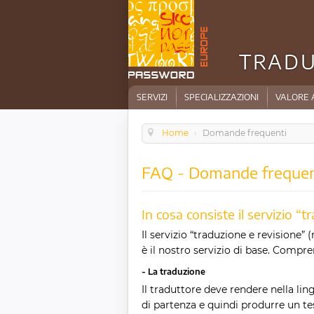
TRADU
SERVIZI
SPECIALIZZAZIONI
VALORE 
Home
›
Domande frequenti
FAQ - Domande frequen
In cosa consiste il servizio “
Il servizio “traduzione e revisione
è il nostro servizio di base. Compre
- La traduzione
Il traduttore deve rendere nella li
di partenza e quindi produrre un te